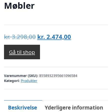
Møbler
Den
Den
kr.
3.298,00
kr.
2.474,00
oprindelige
aktuelle
pris
pris
Gå til shop
var:
er:
kr. 3.298,00.
kr. 2.474,00.
Varenummer (SKU):
8558932395661096584
Kategori:
Produkter
Beskrivelse
Yderligere information