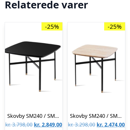
Relaterede varer
-25%
-25%
Skovby SM240 / SM260 sofabord – 54 x 54 cm – Sort Nano-laminat bordplade : Erling Christensen Møbler
Skovby SM240 / SM260 sofabord – Stålstel : Erling Christensen Møbler
Den
Den
Den
D
kr.
3.798,00
kr.
2.849,00
kr.
3.298,00
kr.
2.474,00