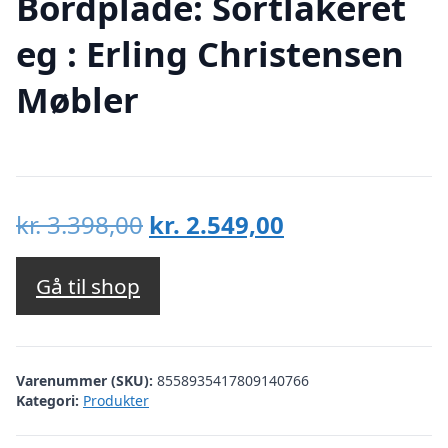
Bordplade: Sortlakeret
eg : Erling Christensen
Møbler
Den
Den
kr.
3.398,00
kr.
2.549,00
oprindelige
aktuelle
pris
pris
Gå til shop
var:
er:
kr. 3.398,00.
kr. 2.549,00.
Varenummer (SKU):
8558935417809140766
Kategori:
Produkter