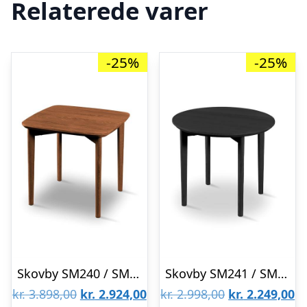
Relaterede varer
-25%
-25%
Skovby SM240 / SM264 sofabord – 54 x 54 cm – Bordplade i naturolieret valnød : Erling Christensen Møbler
Skovby SM241 / SM264 sofabord – Ø 59,5 cm – Bordplade: Sortlakeret eg : Erling Christensen Møbler
Den
Den
Den
D
kr.
3.898,00
kr.
2.924,00
kr.
2.998,00
kr.
2.249,00