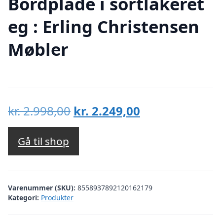
Bordplade i sortlakeret
eg : Erling Christensen
Møbler
Den
Den
kr.
2.998,00
kr.
2.249,00
oprindelige
aktuelle
pris
pris
Gå til shop
var:
er:
kr. 2.998,00.
kr. 2.249,00.
Varenummer (SKU):
8558937892120162179
Kategori:
Produkter