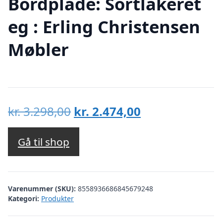
Bordplade: Sortlakeret
eg : Erling Christensen
Møbler
Den
Den
kr.
3.298,00
kr.
2.474,00
oprindelige
aktuelle
pris
pris
Gå til shop
var:
er:
kr. 3.298,00.
kr. 2.474,00.
Varenummer (SKU):
8558936686845679248
Kategori:
Produkter