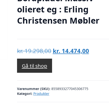
olieret eg : Erling
Christensen Møbler
Den
Den
kr.
19.298,00
kr.
14.474,00
oprindelige
aktuell
pris
pris
Gå til shop
var:
er:
kr. 19.298,00.
kr. 14.
Varenummer (SKU):
8558933277045306775
Kategori:
Produkter