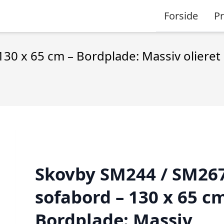
Forside
P
0 x 65 cm – Bordplade: Massiv olieret 
Skovby SM244 / SM26
sofabord – 130 x 65 cm
Bordplade: Massiv