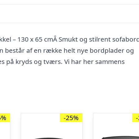
el – 130 x 65 cmÂ Smukt og stilrent sofabord
en består af en række helt nye bordplader og
es på kryds og tværs. Vi har her sammens
5%
-25%