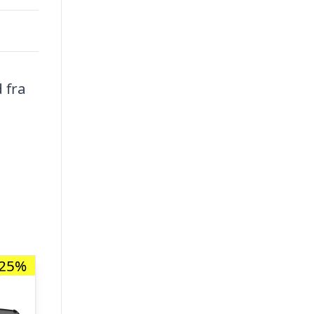
 fra
-25%