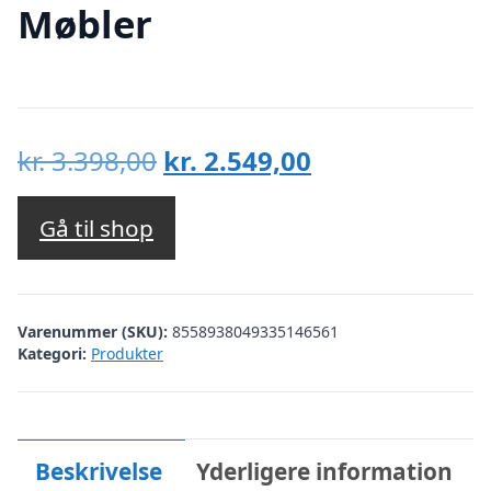
Møbler
Den
Den
kr.
3.398,00
kr.
2.549,00
oprindelige
aktuelle
pris
pris
Gå til shop
var:
er:
kr. 3.398,00.
kr. 2.549,00.
Varenummer (SKU):
8558938049335146561
Kategori:
Produkter
Beskrivelse
Yderligere information